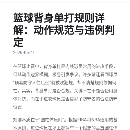
篮球背身单打规则详
解：动作规范与违例判
定
2026-05-11
在篮球比赛中，背身单打是内线球员常用的进攻手段，
但其动作边界模糊，极易引发争议。许多球迷看到球员
“顶着防守人往后坐”就被吹犯规，却不清楚规则依据何
在。其实，背身单打是否合规，关键不在于是否使用身
体对抗，而在于进攻球员是否侵犯了防守者的合法防守
位置。
规则本质在于“圆柱体原则”。根据FIBA和NBA通用的基
本原则，每位球员在场上都拥有一个假想的垂直圆柱体