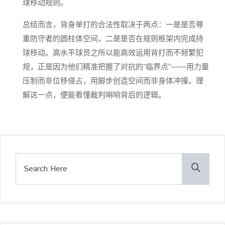
球移动规则。
总结而言，背身单打的合法性取决于两点：一是是否尊
重防守者的圆柱体空间，二是是否在规则框架内完成持
球移动。高水平球员之所以能高效运用背打而不频繁犯
规，正是因为他们精准把握了对抗的“临界点”——用力量
压制而非位移侵占，用脚步创造空间而非身体冲撞。理
解这一点，便能看懂裁判哨响背后的逻辑。