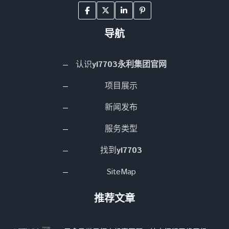
导航
认识
yl7703永利集团官网
项目展示
新闻发布
服务类型
找到
yl7703
SiteMap
推荐文章