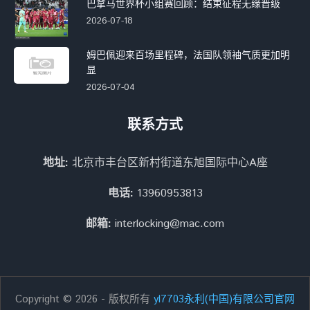
巴拿马世界杯小组赛回顾：结束征程无缘晋级
2026-07-18
姆巴佩迎来百场里程碑，法国队领袖气质更加明
显
2026-07-04
联系方式
地址:
北京市丰台区新村街道东旭国际中心A座
电话:
13960953813
邮箱:
interlocking@mac.com
Copyright © 2026 - 版权所有
yl7703永利(中国)有限公司官网